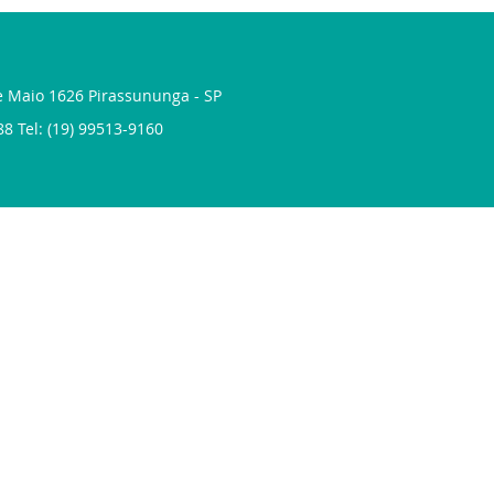
de Maio 1626 Pirassununga - SP
88 Tel: (19) 99513-9160