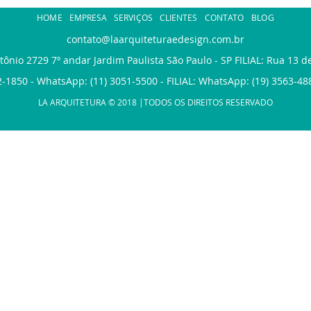
HOME
EMPRESA
SERVIÇOS
CLIENTES
CONTATO
BLOG
contato@laarquiteturaedesign.com.br
tônio 2729 7º andar Jardim Paulista São Paulo - SP FILIAL: Rua 13 
2-1850 - WhatsApp: (11) 3051-5500 - FILIAL: WhatsApp: (19) 3563-48
LA ARQUITETURA © 2018 |TODOS OS DIREITOS RESERVADO