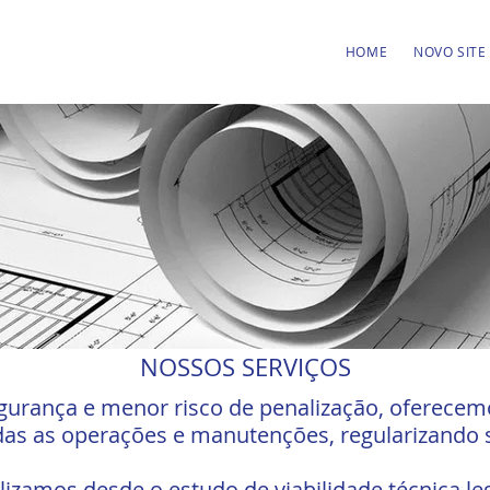
HOME
NOVO SITE
NOSSOS SERVIÇOS
urança e menor risco de penalização, oferecemo
das as operações e manutenções, regularizando 
alizamos desde o estudo de viabilidade técnica le