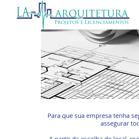
Para que sua empresa tenha seg
assegurar to
A partir da escolha do local, re