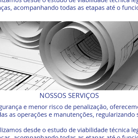
enças, acompanhando todas as etapas até o func
NOSSOS SERVIÇOS
urança e menor risco de penalização, oferecemo
das as operações e manutenções, regularizando 
alizamos desde o estudo de viabilidade técnica le
enças, acompanhando todas as etapas até o func